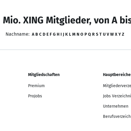
 Mio. XING Mitglieder, von A bi
Nachname:
A
B
C
D
E
F
G
H
I
J
K
L
M
N
O
P
Q
R
S
T
U
V
W
X
Y
Z
Mitgliedschaften
Hauptbereiche
Premium
Mitgliederverz
ProJobs
Jobs Verzeichn
Unternehmen
Berufsverzeich