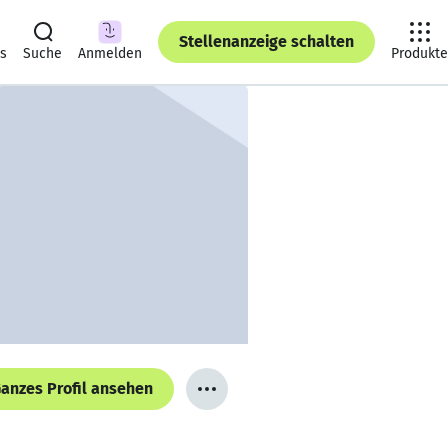
Stellenanzeige schalten
ts
Suche
Anmelden
Produkte
anzes Profil ansehen