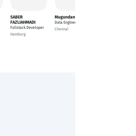
SABER
Mugundan Aswin
Poulomi Pal
FAZLIAHMADI
Data Engineer
Sr. Data Scientist
Fullstack Developer
Chennai
San Francisco
Hamburg