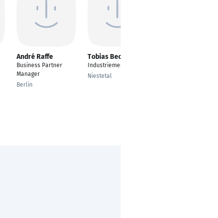
André Raffe
Tobias Becker
Sebastian Stadler
Business Partner
Industriemechaniker
Schöffe im
Manager
Erwachsenenstrafrec
Niestetal
ht
Berlin
Sinsheim