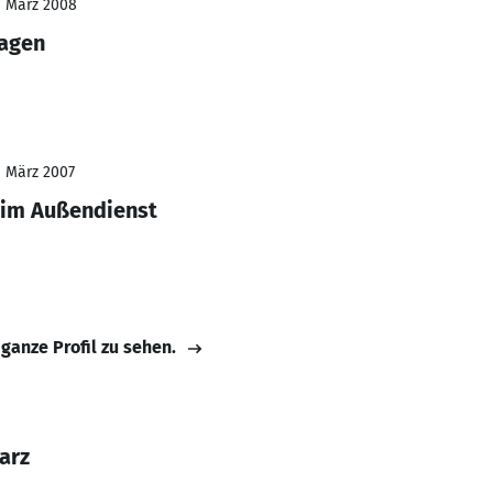
- März 2008
lagen
- März 2007
 im Außendienst
 ganze Profil zu sehen.
arz