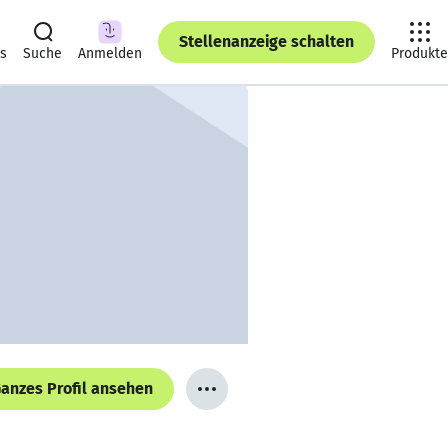
Stellenanzeige schalten
ts
Suche
Anmelden
Produkte
anzes Profil ansehen