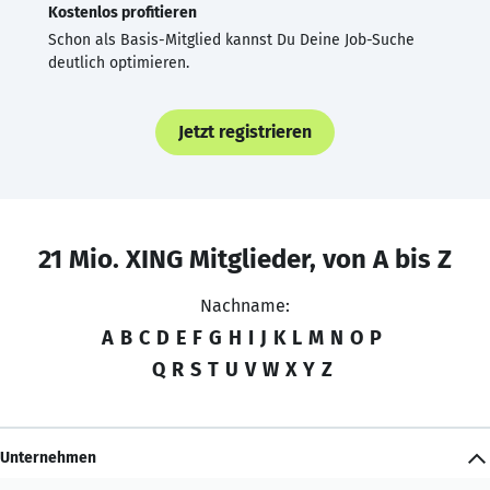
Kostenlos profitieren
Schon als Basis-Mitglied kannst Du Deine Job-Suche
deutlich optimieren.
Jetzt registrieren
21 Mio. XING Mitglieder, von A bis Z
Nachname:
A
B
C
D
E
F
G
H
I
J
K
L
M
N
O
P
Q
R
S
T
U
V
W
X
Y
Z
Unternehmen