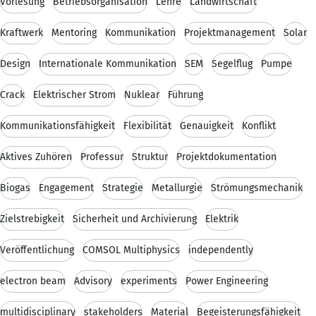
Vorlesung
Betriebsorganisation
Lehre
Landwirtschaft
Kraftwerk
Mentoring
Kommunikation
Projektmanagement
Solar
Design
Internationale Kommunikation
SEM
Segelflug
Pumpe
Crack
Elektrischer Strom
Nuklear
Führung
Kommunikationsfähigkeit
Flexibilität
Genauigkeit
Konflikt
Aktives Zuhören
Professur
Struktur
Projektdokumentation
Biogas
Engagement
Strategie
Metallurgie
Strömungsmechanik
Zielstrebigkeit
Sicherheit und Archivierung
Elektrik
Veröffentlichung
COMSOL Multiphysics
independently
electron beam
Advisory
experiments
Power Engineering
multidisciplinary
stakeholders
Material
Begeisterungsfähigkeit