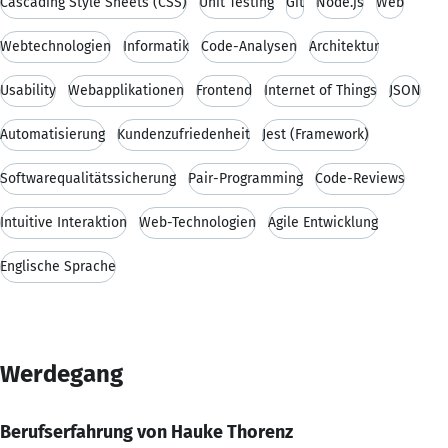
Cascading Style Sheets (CSS)
Unit Testing
Git
Node.js
Web
Webtechnologien
Informatik
Code-Analysen
Architektur
Usability
Webapplikationen
Frontend
Internet of Things
JSON
Automatisierung
Kundenzufriedenheit
Jest (Framework)
Softwarequalitätssicherung
Pair-Programming
Code-Reviews
Intuitive Interaktion
Web-Technologien
Agile Entwicklung
Englische Sprache
Werdegang
Berufserfahrung von Hauke Thorenz