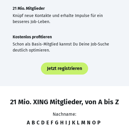
21 Mio. Mitglieder
Knüpf neue Kontakte und erhalte Impulse für ein
besseres Job-Leben.
Kostenlos profitieren
Schon als Basis-Mitglied kannst Du Deine Job-Suche
deutlich optimieren.
Jetzt registrieren
21 Mio. XING Mitglieder, von A bis Z
Nachname:
A
B
C
D
E
F
G
H
I
J
K
L
M
N
O
P