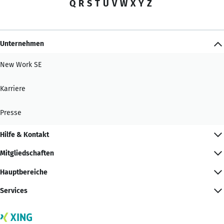
Q
R
S
T
U
V
W
X
Y
Z
Unternehmen
New Work SE
Karriere
Presse
Hilfe & Kontakt
Mitgliedschaften
Hauptbereiche
Services