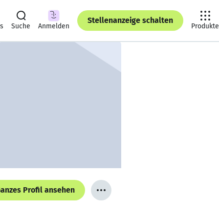
Stellenanzeige schalten
ts
Suche
Anmelden
Produkte
anzes Profil ansehen