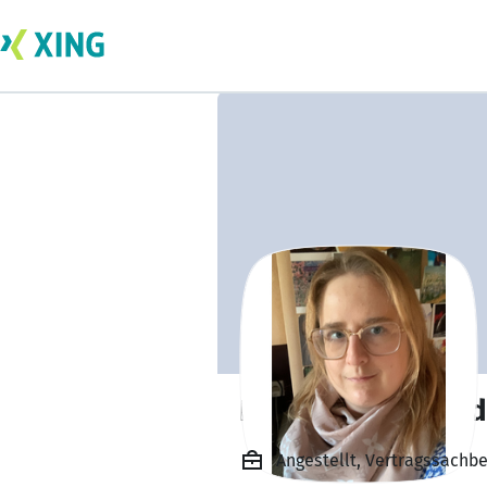
Heike-Britt Tahöd
Angestellt, Vertragssachb