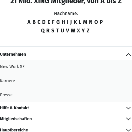
21 Mio. XING Mitglieder, von A bis Z
Nachname:
A
B
C
D
E
F
G
H
I
J
K
L
M
N
O
P
Q
R
S
T
U
V
W
X
Y
Z
Unternehmen
New Work SE
Karriere
Presse
Hilfe & Kontakt
Mitgliedschaften
Hauptbereiche