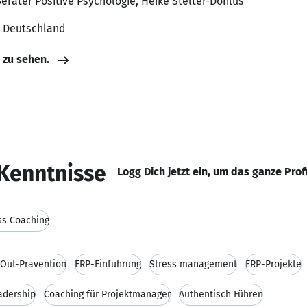
erater Positive Psychologie, Heike Stelter-Dohlus
, Deutschland
e zu sehen.
Kenntnisse
Logg Dich jetzt ein, um das ganze Prof
ss Coaching
Out-Prävention
ERP-Einführung
Stress management
ERP-Projekte
adership
Coaching für Projektmanager
Authentisch Führen