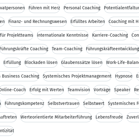
ivatpersonen
Führen mit Herz
Personal Coaching
Potentialentfaltu
ken
Finanz- und Rechnungswesen
Erfülltes Arbeiten
Coaching mit H
für Projektteams
internationale Kenntnisse
Karriere-Coaching
Con
Führungskräfte Coaching
Team-Coaching
Führungskräfteentwicklung
Erfüllung
Blockaden lösen
Glaubenssätze lösen
Work-Life-Balan
 Business Coaching
Systemisches Projektmanagement
Hypnose
E
Online-Coach
Erfolg mit Werten
Teamvision
Vorträge
Speaker
Re
A
Führungskompetenz
Selbstvertrauen
Selbstwert
Systemisches F
uftreten
Werteorientierte Mitarbeiterführung
Lebensfreude
Zuverl
ntizität