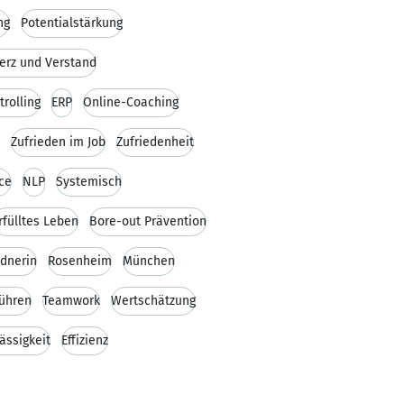
ng
Potentialstärkung
erz und Verstand
trolling
ERP
Online-Coaching
Zufrieden im Job
Zufriedenheit
ce
NLP
Systemisch
rfülltes Leben
Bore-out Prävention
dnerin
Rosenheim
München
ühren
Teamwork
Wertschätzung
ässigkeit
Effizienz