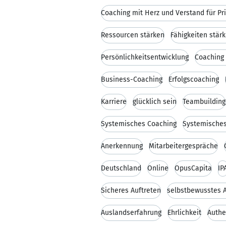
Coaching mit Herz und Verstand für Pr
Ressourcen stärken
Fähigkeiten stär
Persönlichkeitsentwicklung
Coaching 
Business-Coaching
Erfolgscoaching
Karriere
glücklich sein
Teambuilding
Systemisches Coaching
Systemisches
Anerkennung
Mitarbeitergespräche
Deutschland
Online
OpusCapita
IP
Sicheres Auftreten
selbstbewusstes A
Auslandserfahrung
Ehrlichkeit
Authe