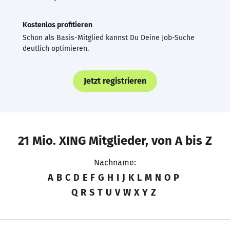
Kostenlos profitieren
Schon als Basis-Mitglied kannst Du Deine Job-Suche
deutlich optimieren.
Jetzt registrieren
21 Mio. XING Mitglieder, von A bis Z
Nachname:
A
B
C
D
E
F
G
H
I
J
K
L
M
N
O
P
Q
R
S
T
U
V
W
X
Y
Z