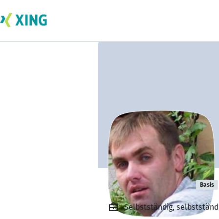
Heiko Ziegert
Basis
Selbstständig, selbststän