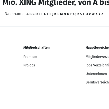
 Mio. XING Mitglieder, von A bi
Nachname:
A
B
C
D
E
F
G
H
I
J
K
L
M
N
O
P
Q
R
S
T
U
V
W
X
Y
Z
Mitgliedschaften
Hauptbereiche
Premium
Mitgliederverz
ProJobs
Jobs Verzeichn
Unternehmen
Berufsverzeich