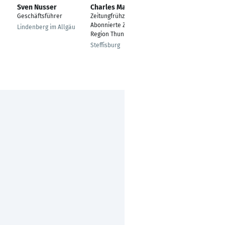
Sven Nusser
Charles Mannes
Admir Masic
Geschäftsführer
Zeitungfrühzusteller
---
Abonnierte Zeitungen
Lindenberg im Allgäu
Aschheim
Region Thun
Steffisburg