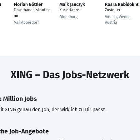
u
Florian Göttler
Maik Janczyk
Kasra Rabidokht
Einzelhandelskaufma
Kurierfahrer
Zusteller
nn
Oldenburg
Vienna, Vienna,
Marktoberdorf
Austria
XING – Das Jobs-Netzwerk
 Million Jobs
t XING genau den Job, der wirklich zu Dir passt.
che Job-Angebote