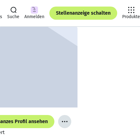
Stellenanzeige schalten
ts
Suche
Anmelden
Produkte
anzes Profil ansehen
ert