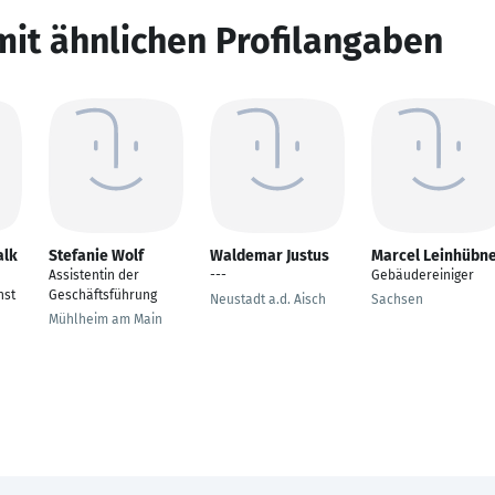
mit ähnlichen Profilangaben
alk
Stefanie Wolf
Waldemar Justus
Marcel Leinhübn
Assistentin der
---
Gebäudereiniger
nst
Geschäftsführung
Neustadt a.d. Aisch
Sachsen
Mühlheim am Main