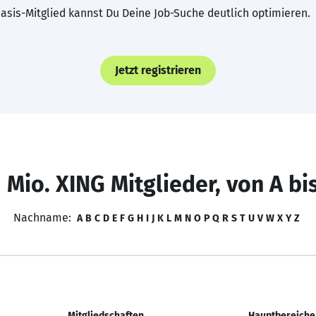
asis-Mitglied kannst Du Deine Job-Suche deutlich optimieren.
Jetzt registrieren
 Mio. XING Mitglieder, von A bi
Nachname:
A
B
C
D
E
F
G
H
I
J
K
L
M
N
O
P
Q
R
S
T
U
V
W
X
Y
Z
Mitgliedschaften
Hauptbereiche