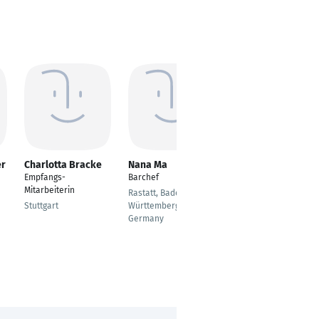
er
Charlotta Bracke
Nana Ma
Gina Lehmann
Empfangs-
Barchef
Kreditorenbuchhalter
Mitarbeiterin
in
Rastatt, Baden-
Stuttgart
Württemberg,
Stahnsdorf
Germany