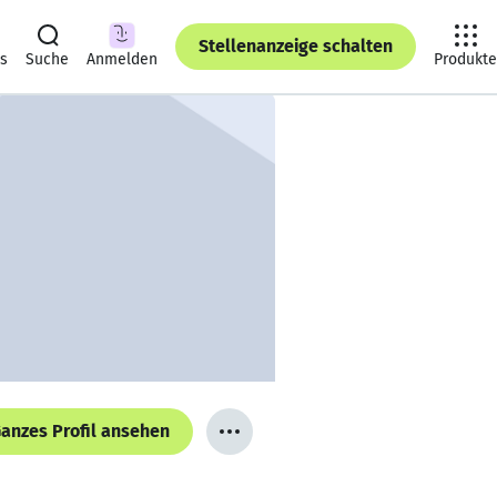
Stellenanzeige schalten
ts
Suche
Anmelden
Produkte
anzes Profil ansehen