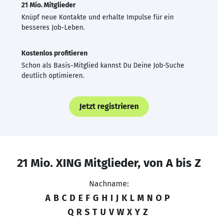
21 Mio. Mitglieder
Knüpf neue Kontakte und erhalte Impulse für ein
besseres Job-Leben.
Kostenlos profitieren
Schon als Basis-Mitglied kannst Du Deine Job-Suche
deutlich optimieren.
Jetzt registrieren
21 Mio. XING Mitglieder, von A bis Z
Nachname:
A
B
C
D
E
F
G
H
I
J
K
L
M
N
O
P
Q
R
S
T
U
V
W
X
Y
Z