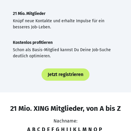
21 Mio. Mitglieder
Knüpf neue Kontakte und erhalte Impulse für ein
besseres Job-Leben.
Kostenlos profitieren
Schon als Basis-Mitglied kannst Du Deine Job-Suche
deutlich optimieren.
Jetzt registrieren
21 Mio. XING Mitglieder, von A bis Z
Nachname:
A
B
C
D
E
F
G
H
I
J
K
L
M
N
O
P