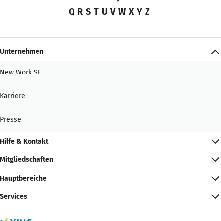
Q
R
S
T
U
V
W
X
Y
Z
Unternehmen
New Work SE
Karriere
Presse
Hilfe & Kontakt
Mitgliedschaften
Hauptbereiche
Services