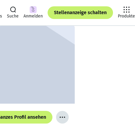
Stellenanzeige schalten
ts
Suche
Anmelden
Produkte
anzes Profil ansehen