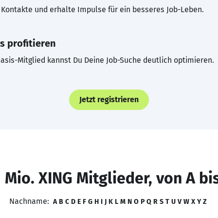
Kontakte und erhalte Impulse für ein besseres Job-Leben.
s profitieren
asis-Mitglied kannst Du Deine Job-Suche deutlich optimieren.
Jetzt registrieren
 Mio. XING Mitglieder, von A bi
Nachname:
A
B
C
D
E
F
G
H
I
J
K
L
M
N
O
P
Q
R
S
T
U
V
W
X
Y
Z