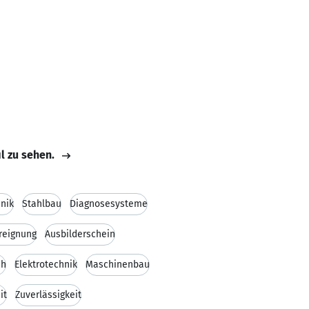
il zu sehen.
nik
Stahlbau
Diagnosesysteme
reignung
Ausbilderschein
ch
Elektrotechnik
Maschinenbau
it
Zuverlässigkeit