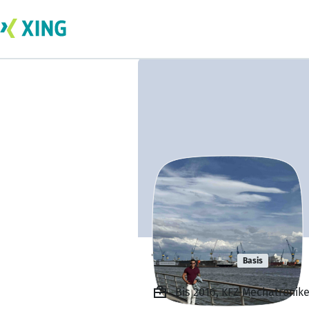
Tobi Mnk
Basis
Bis 2016, KFZ-Mechatronike