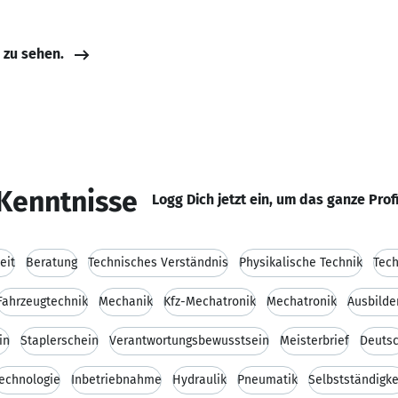
e zu sehen.
Kenntnisse
Logg Dich jetzt ein, um das ganze Prof
eit
Beratung
Technisches Verständnis
Physikalische Technik
Tech
Fahrzeugtechnik
Mechanik
Kfz-Mechatronik
Mechatronik
Ausbilde
in
Staplerschein
Verantwortungsbewusstsein
Meisterbrief
Deuts
echnologie
Inbetriebnahme
Hydraulik
Pneumatik
Selbstständigke