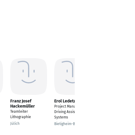
Franz Josef
Erol Ledetzky
Andreas Theuring
Hackemüller
Project Manager
Technischer
Teamleiter
Driving Assistant
Betriebsleiter
Lithographie
Systems
Fraureuth
Jülich
Bietigheim-Bissingen