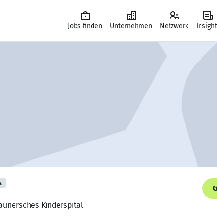
Jobs finden
Unternehmen
Netzwerk
Insigh
s
G
Haunersches Kinderspital