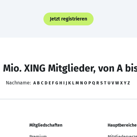
Jetzt registrieren
 Mio. XING Mitglieder, von A bi
Nachname:
A
B
C
D
E
F
G
H
I
J
K
L
M
N
O
P
Q
R
S
T
U
V
W
X
Y
Z
Mitgliedschaften
Hauptbereiche
Premium
Mitgliederverz