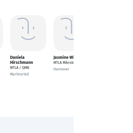
Daniela
Jasmine Witte
Julia Paetsch
Hirschmann
MTLA Mikrobiologie
MTLA
MTLA / QMB
Hannover
Heidelberg
Martinsried