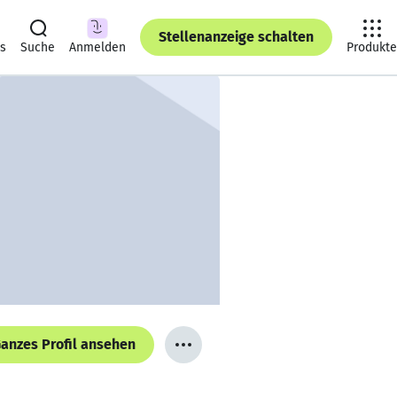
Stellenanzeige schalten
ts
Suche
Anmelden
Produkte
anzes Profil ansehen