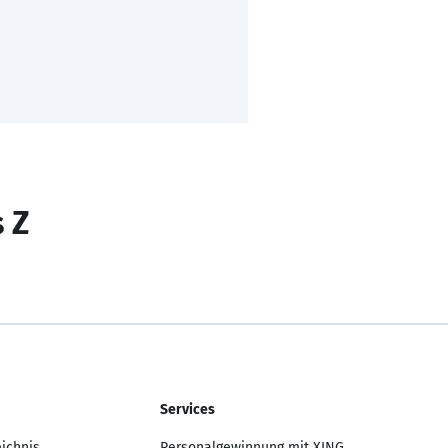
s Z
Services
eichnis
Personalgewinnung mit XING