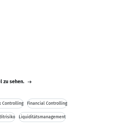
il zu sehen.
k Controlling
Financial Controlling
ditrisiko
Liquiditätsmanagement