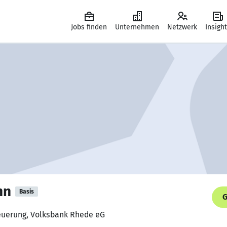
Jobs finden
Unternehmen
Netzwerk
Insigh
nn
Basis
G
euerung, Volksbank Rhede eG