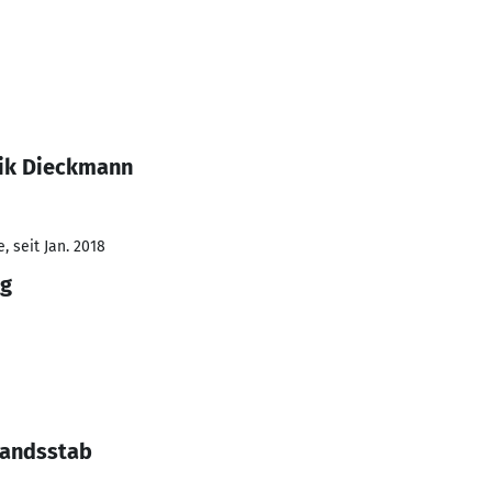
rik Dieckmann
 seit Jan. 2018
ng
tandsstab