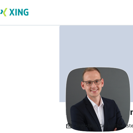
Hendrik Dieckma
Angestellt, Gesamtbankst