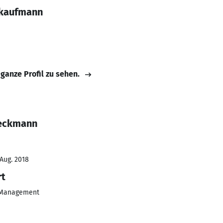
kkaufmann
 ganze Profil zu sehen.
ieckmann
 Aug. 2018
rt
& Management