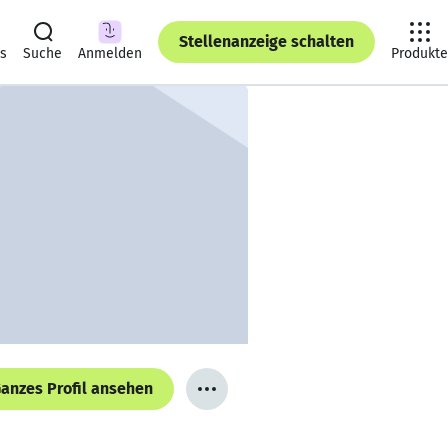
Stellenanzeige schalten
ts
Suche
Anmelden
Produkte
anzes Profil ansehen