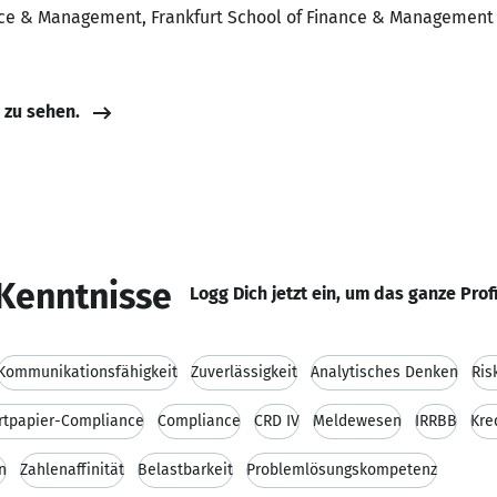
ance & Management, Frankfurt School of Finance & Management
e zu sehen.
Kenntnisse
Logg Dich jetzt ein, um das ganze Prof
Kommunikationsfähigkeit
Zuverlässigkeit
Analytisches Denken
Ris
tpapier-Compliance
Compliance
CRD IV
Meldewesen
IRRBB
Kre
n
Zahlenaffinität
Belastbarkeit
Problemlösungskompetenz