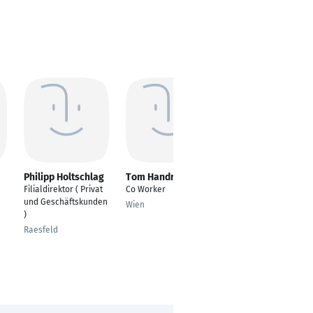
Philipp Holtschlag
Tom Handrick
Katrin David
Filialdirektor ( Privat
Co Worker
Abteilungsleiterin
und Geschäftskunden
Gewerbekundencente
Wien
)
r
Raesfeld
Lüdinghausen