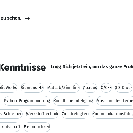
e zu sehen.
Kenntnisse
Logg Dich jetzt ein, um das ganze Prof
olidWorks
Siemens NX
MatLab/Simulink
Abaqus
C/C++
3D-Druck
e
Python-Programmierung
Künstliche Inteligenz
Maschinelles Lern
es Schreiben
Werkstofftechnik
Zielstrebigkeit
Kommunikationsfähig
ereitschaft
Freundlichkeit