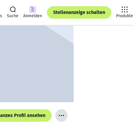
Stellenanzeige schalten
ts
Suche
Anmelden
Produkte
anzes Profil ansehen