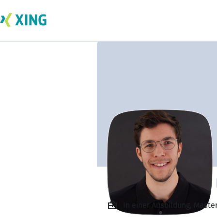
Hendrik Grümme
In einer Ausbildung, Maste