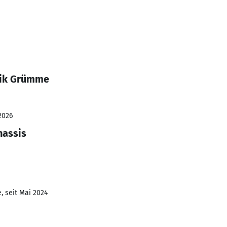
rik Grümme
2026
hassis
, seit Mai 2024