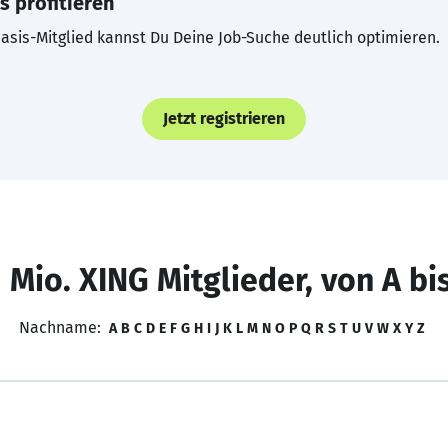
s profitieren
asis-Mitglied kannst Du Deine Job-Suche deutlich optimieren.
Jetzt registrieren
 Mio. XING Mitglieder, von A bi
Nachname:
A
B
C
D
E
F
G
H
I
J
K
L
M
N
O
P
Q
R
S
T
U
V
W
X
Y
Z