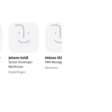
-
Johann Seidl
Helena Shibrow
Michael Elm
Senior Developer
PMO Manager
Projektmanager /
Mainframe
Senior Consultant /
Hannover
Business Analyst
Sindelfingen
Maintal