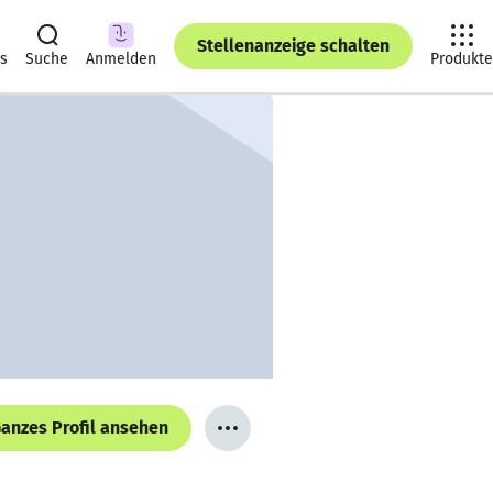
Stellenanzeige schalten
ts
Suche
Anmelden
Produkte
anzes Profil ansehen