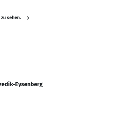
e zu sehen.
zedik-Eysenberg