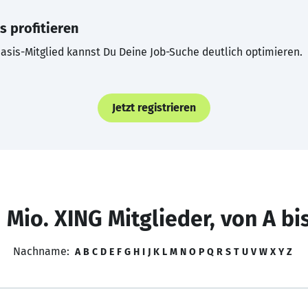
s profitieren
asis-Mitglied kannst Du Deine Job-Suche deutlich optimieren.
Jetzt registrieren
 Mio. XING Mitglieder, von A bi
Nachname:
A
B
C
D
E
F
G
H
I
J
K
L
M
N
O
P
Q
R
S
T
U
V
W
X
Y
Z