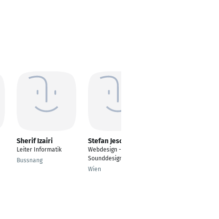
Sherif Izairi
Stefan Jeschek
Oliver Huber
Leiter Informatik
Webdesign -
Leiter Informatik
Sounddesign
Bussnang
Langenthal
Wien