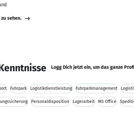
and
e zu sehen.
Kenntnisse
Logg Dich jetzt ein, um das ganze Prof
port
Fuhrpark
Logistikdienstleistung
Fuhrparkmanagement
Logist
ungssicherung
Personaldisposition
Lagerarbeit
MS Office
Spedit