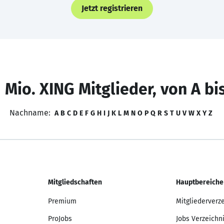
Jetzt registrieren
 Mio. XING Mitglieder, von A bi
Nachname:
A
B
C
D
E
F
G
H
I
J
K
L
M
N
O
P
Q
R
S
T
U
V
W
X
Y
Z
Mitgliedschaften
Hauptbereiche
Premium
Mitgliederverz
ProJobs
Jobs Verzeichn