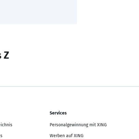
s Z
Services
eichnis
Personalgewinnung mit XING
is
Werben auf XING