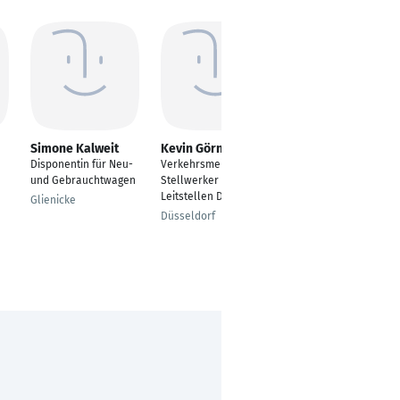
Simone Kalweit
Kevin Görner
Steven Wilk
Disponentin für Neu-
Verkehrsmeister /
Logistik Leitung/
und Gebrauchtwagen
Stellwerker /
Disponent
Leitstellen Disponent
Glienicke
Murnau
Düsseldorf