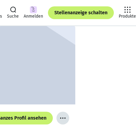
Stellenanzeige schalten
ts
Suche
Anmelden
Produkte
anzes Profil ansehen