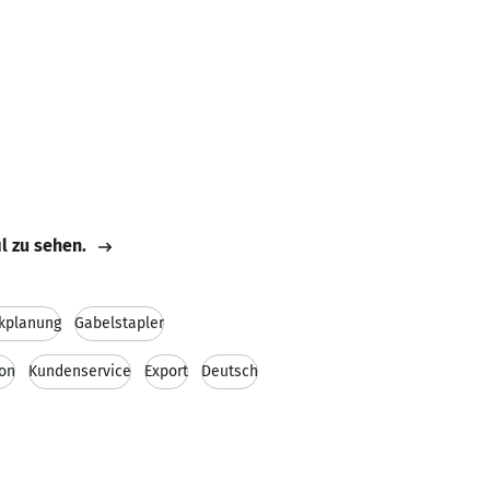
il zu sehen.
ikplanung
Gabelstapler
ion
Kundenservice
Export
Deutsch