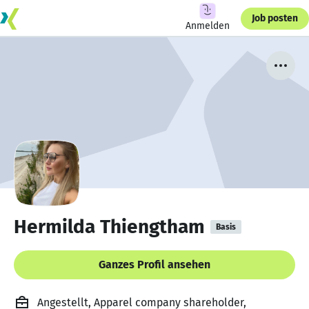
Job posten
Anmelden
Hermilda Thiengtham
Basis
Ganzes Profil ansehen
Angestellt, Apparel company shareholder,