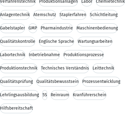
Verfahrenstechnik
Produktionsanlagen
Labor
Chemietechnik
Anlagentechnik
Atemschutz
Staplerfahren
Schichtleitung
Gabelstapler
GMP
Pharmaindustrie
Maschinenbedienung
Qualitätskontrolle
Englische Sprache
Wartungsarbeiten
Labortechnik
Inbetriebnahme
Produktionsprozesse
Produktionstechnik
Technisches Verständnis
Leittechnik
Qualitätsprüfung
Qualitätsbewusstsein
Prozessentwicklung
Lehrlingsausbildung
5S
Reinraum
Kranführerschein
Hilfsbereitschaft