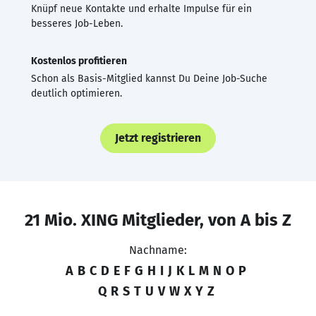
Knüpf neue Kontakte und erhalte Impulse für ein
besseres Job-Leben.
Kostenlos profitieren
Schon als Basis-Mitglied kannst Du Deine Job-Suche
deutlich optimieren.
Jetzt registrieren
21 Mio. XING Mitglieder, von A bis Z
Nachname:
A
B
C
D
E
F
G
H
I
J
K
L
M
N
O
P
Q
R
S
T
U
V
W
X
Y
Z