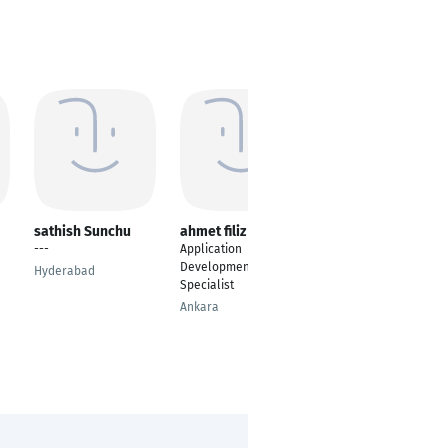
sathish Sunchu
ahmet filiz
Mohit Singh
---
Application
Backend Developer
Development
Hyderabad
Berlin
Specialist
Ankara