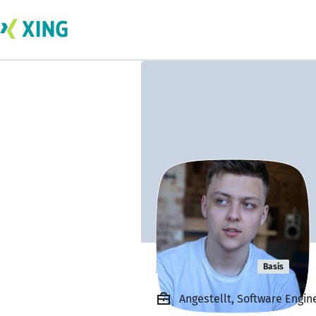
Hlib Zubov
Basis
Angestellt, Software Engin