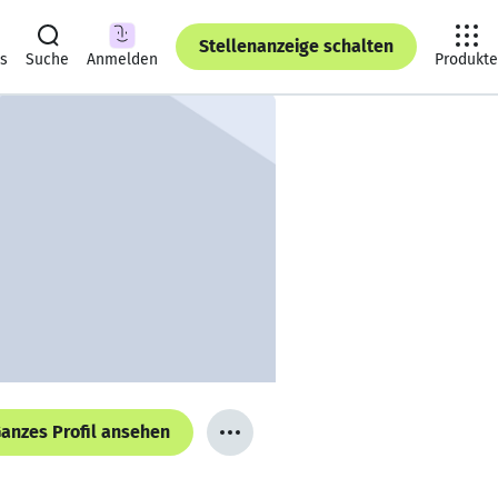
Stellenanzeige schalten
ts
Suche
Anmelden
Produkte
anzes Profil ansehen