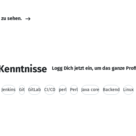
e zu sehen.
Kenntnisse
Logg Dich jetzt ein, um das ganze Prof
Jenkins
Git
GitLab
CI/CD
perl
Perl
Java core
Backend
Linux