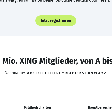
asis-Mitglied kannst Du Deine Job-Suche deutlich optimieren.
Jetzt registrieren
 Mio. XING Mitglieder, von A bi
Nachname:
A
B
C
D
E
F
G
H
I
J
K
L
M
N
O
P
Q
R
S
T
U
V
W
X
Y
Z
Mitgliedschaften
Hauptbereiche