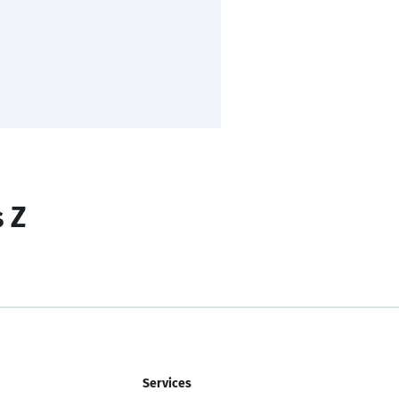
s Z
Services