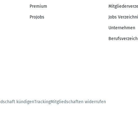
Premium
Mitgliederverz
ProJobs
Jobs Verzeichn
Unternehmen
Berufsverzeich
edschaft kündigen
Tracking
Mitgliedschaften widerrufen