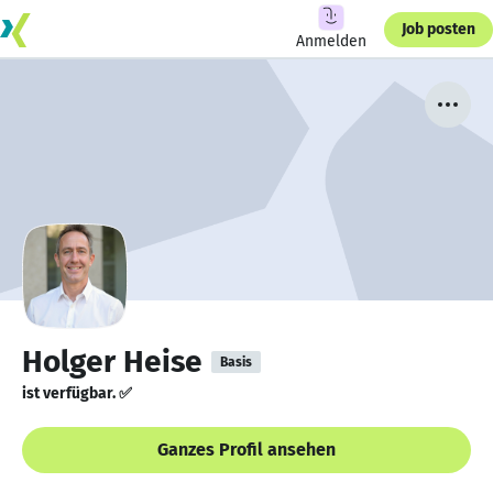
Job posten
Anmelden
Holger Heise
Basis
ist verfügbar. ✅
Ganzes Profil ansehen