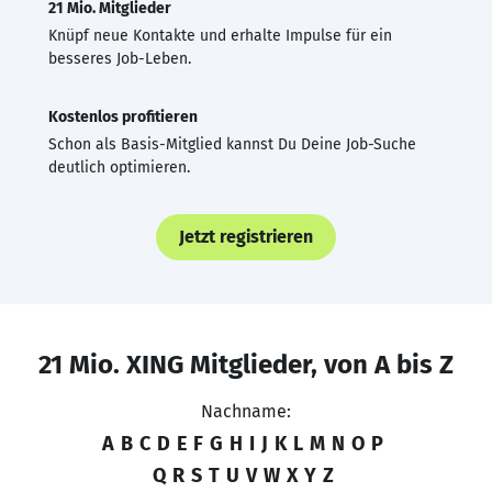
21 Mio. Mitglieder
Knüpf neue Kontakte und erhalte Impulse für ein
besseres Job-Leben.
Kostenlos profitieren
Schon als Basis-Mitglied kannst Du Deine Job-Suche
deutlich optimieren.
Jetzt registrieren
21 Mio. XING Mitglieder, von A bis Z
Nachname:
A
B
C
D
E
F
G
H
I
J
K
L
M
N
O
P
Q
R
S
T
U
V
W
X
Y
Z