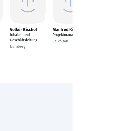
Volker Bischof
Manfred Kirtz
Florian Walther
Inhaber und
Projektmanager
Geschäftsführer
Geschäftsleitung
St. Pölten
Kaarst
Nürnberg