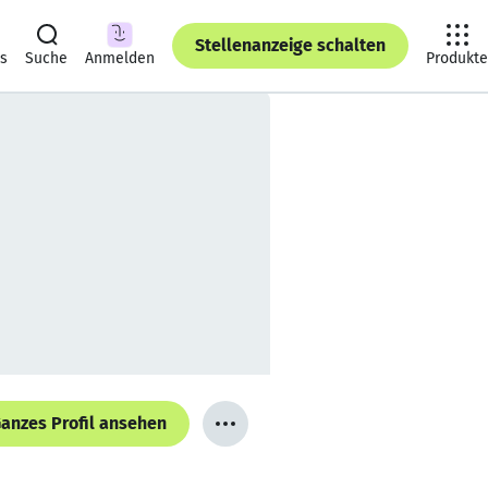
Stellenanzeige schalten
ts
Suche
Anmelden
Produkte
anzes Profil ansehen