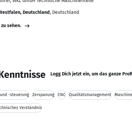
führer, WKL GmbH Technische Maschinenteile
Westfalen, Deutschland
, Deutschland
e zu sehen.
Kenntnisse
Logg Dich jetzt ein, um das ganze Prof
 und -steuerung
Zerspanung
CNC
Qualitätsmanagement
Maschin
chnisches Verständnis