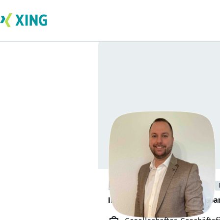
Holger Leßmann
Ihr Partner rund um die Zerspa