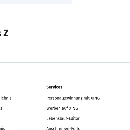
s Z
Services
eichnis
Personalgewinnung mit XING
is
Werben auf XING
Lebenslauf-Editor
nis
Anschreiben-Editor