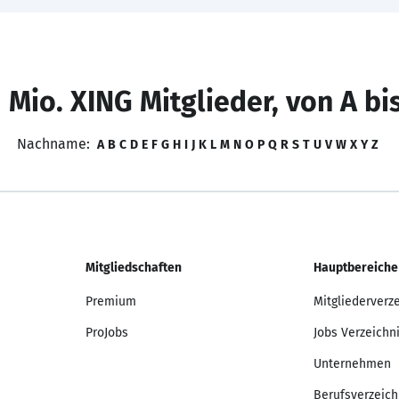
 Mio. XING Mitglieder, von A bi
Nachname:
A
B
C
D
E
F
G
H
I
J
K
L
M
N
O
P
Q
R
S
T
U
V
W
X
Y
Z
Mitgliedschaften
Hauptbereiche
Premium
Mitgliederverz
ProJobs
Jobs Verzeichn
Unternehmen
Berufsverzeich