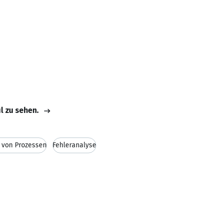
il zu sehen.
 von Prozessen
Fehleranalyse