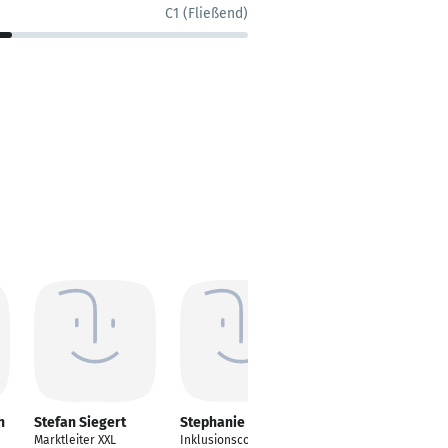
C1 (Fließend)
h
Stefan Siegert
Stephanie Treppe
Tim Firley
Marktleiter XXL
Inklusionscoach
Interimsweise