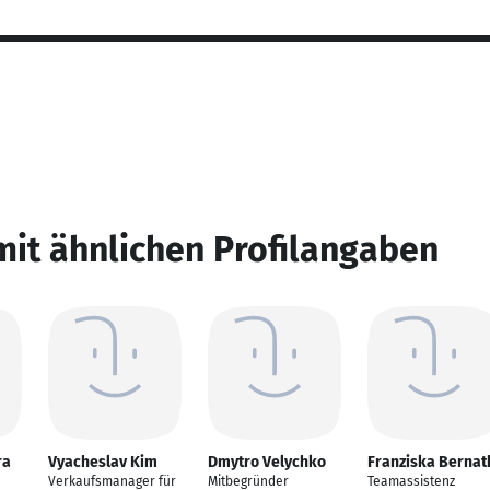
mit ähnlichen Profilangaben
ra
Vyacheslav Kim
Dmytro Velychko
Franziska Bernat
Verkaufsmanager für
Mitbegründer
Teamassistenz