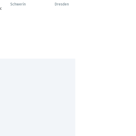
Betriebsleiter HKL
Schwerin
Dresden
c
Center Bayreuth
Tettau