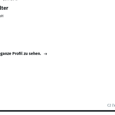
lter
mbH
 ganze Profil zu sehen.
C2 (