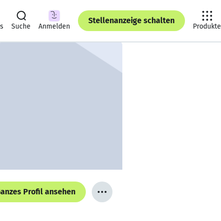
Stellenanzeige schalten
ts
Suche
Anmelden
Produkte
anzes Profil ansehen