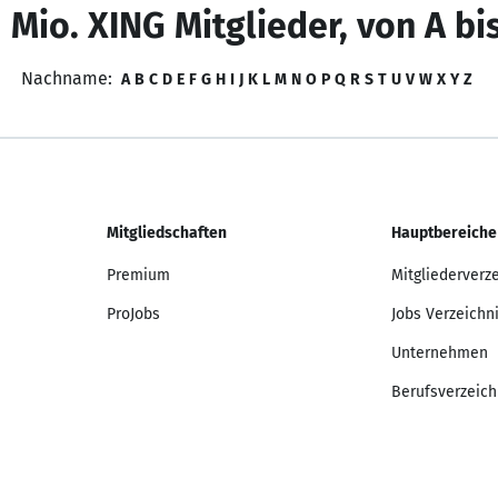
 Mio. XING Mitglieder, von A bi
Nachname:
A
B
C
D
E
F
G
H
I
J
K
L
M
N
O
P
Q
R
S
T
U
V
W
X
Y
Z
Mitgliedschaften
Hauptbereiche
Premium
Mitgliederverz
ProJobs
Jobs Verzeichn
Unternehmen
Berufsverzeich