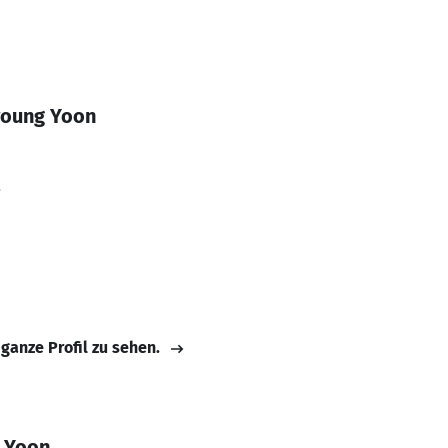
young Yoon
3
 ganze Profil zu sehen.
 Yoon