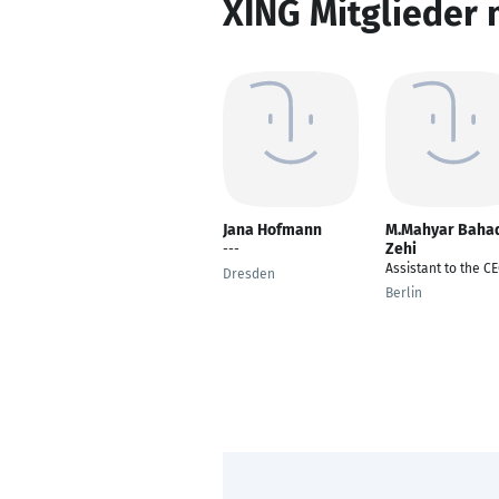
XING Mitglieder 
Jana Hofmann
M.Mahyar Baha
Zehi
---
Assistant to the C
Dresden
Berlin