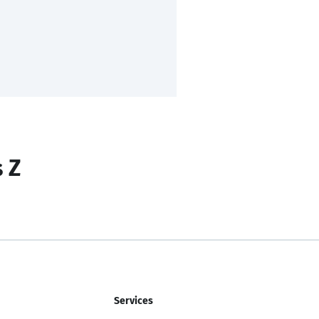
s Z
Services