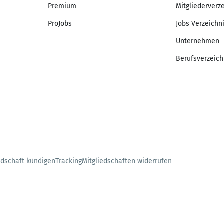
Premium
Mitgliederverz
ProJobs
Jobs Verzeichn
Unternehmen
Berufsverzeich
edschaft kündigen
Tracking
Mitgliedschaften widerrufen