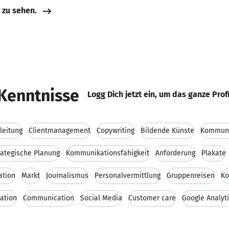
e zu sehen.
Kenntnisse
Logg Dich jetzt ein, um das ganze Prof
leitung
Clientmanagement
Copywriting
Bildende Künste
Kommuni
rategische Planung
Kommunikationsfähigkeit
Anforderung
Plakate
ation
Markt
Journalismus
Personalvermittlung
Gruppenreisen
Ko
ation
Communication
Social Media
Customer care
Google Analyt