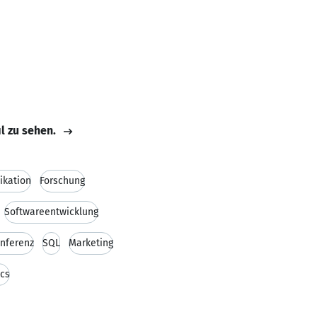
il zu sehen.
kation
Forschung
Softwareentwicklung
nferenz
SQL
Marketing
ics