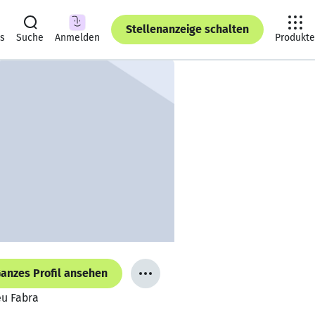
Stellenanzeige schalten
ts
Suche
Anmelden
Produkte
anzes Profil ansehen
eu Fabra