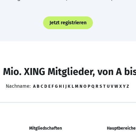
Jetzt registrieren
 Mio. XING Mitglieder, von A bi
Nachname:
A
B
C
D
E
F
G
H
I
J
K
L
M
N
O
P
Q
R
S
T
U
V
W
X
Y
Z
Mitgliedschaften
Hauptbereiche