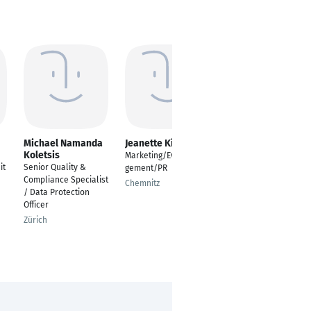
Michael Namanda
Jeanette Kiesinger
Sarka Maresova
Koletsis
Marketing/Eventmana
Lehrkraft/
it
Senior Quality &
gement/PR
Sprachtrainerin
Compliance Specialist
Tschechisch
Chemnitz
/ Data Protection
Passau
Officer
Zürich