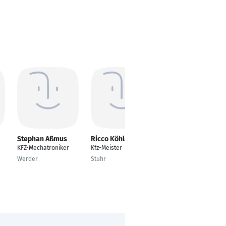
Stephan Aßmus
Ricco Köhler
Fabio Vitale
KFZ-Mechatroniker
Kfz-Meister
---
Werder
Stuhr
Stuttgart