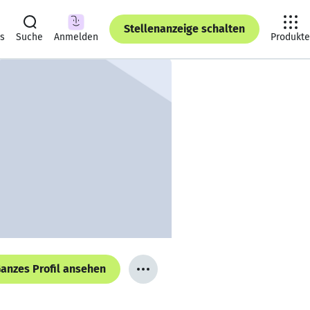
Stellenanzeige schalten
ts
Suche
Anmelden
Produkte
anzes Profil ansehen