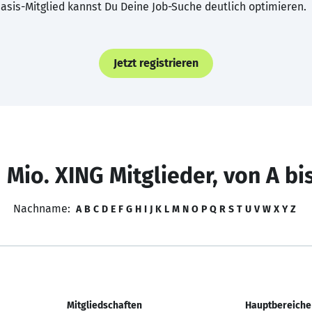
asis-Mitglied kannst Du Deine Job-Suche deutlich optimieren.
Jetzt registrieren
 Mio. XING Mitglieder, von A bi
Nachname:
A
B
C
D
E
F
G
H
I
J
K
L
M
N
O
P
Q
R
S
T
U
V
W
X
Y
Z
Mitgliedschaften
Hauptbereiche