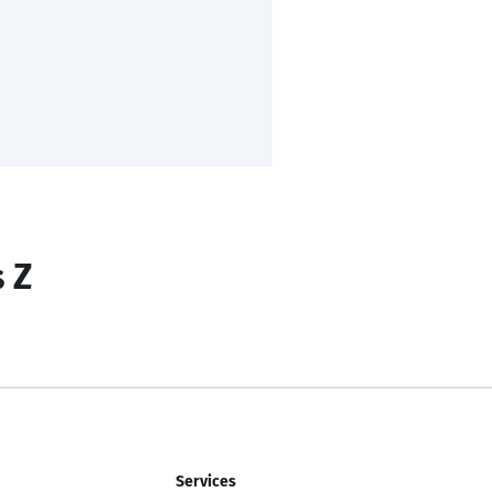
s Z
Services