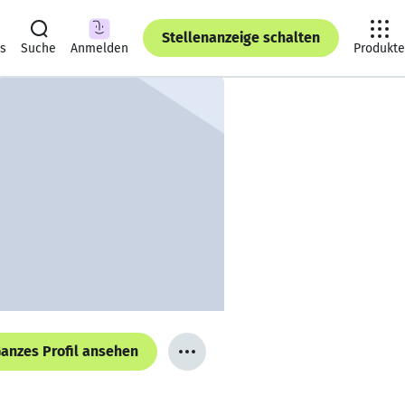
Stellenanzeige schalten
ts
Suche
Anmelden
Produkte
anzes Profil ansehen