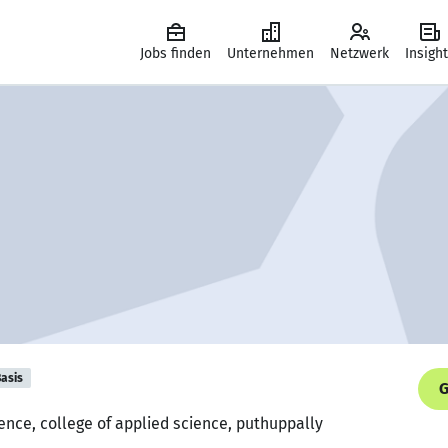
Jobs finden
Unternehmen
Netzwerk
Insigh
asis
G
nce, college of applied science, puthuppally