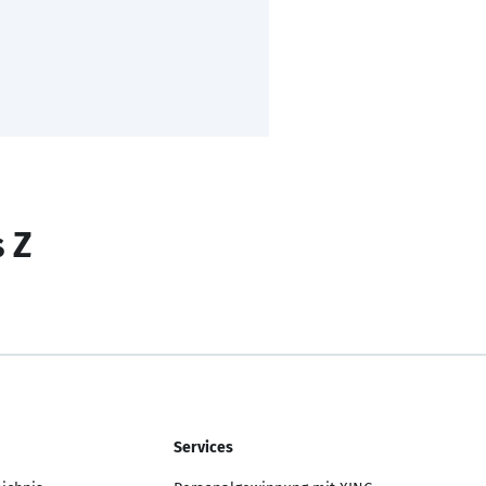
s Z
Services