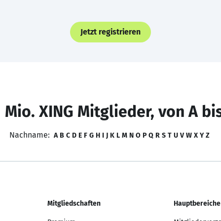
Jetzt registrieren
 Mio. XING Mitglieder, von A bi
Nachname:
A
B
C
D
E
F
G
H
I
J
K
L
M
N
O
P
Q
R
S
T
U
V
W
X
Y
Z
Mitgliedschaften
Hauptbereiche