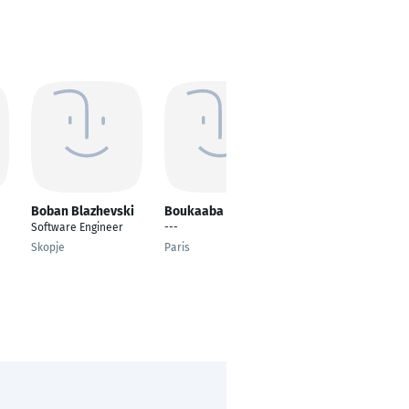
Boban Blazhevski
Boukaaba Omar
Ekaterina
Mingaleva
Software Engineer
---
Senoir Product Owner
Skopje
Paris
Dublin
d