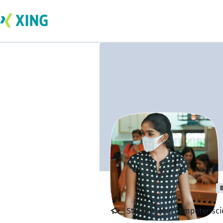
Hridya krishna s
B
Student, Msc computer scie