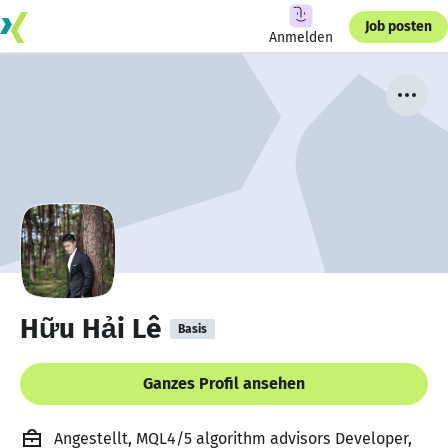
Job posten
Anmelden
Hữu Hải Lê
Basis
Ganzes Profil ansehen
Angestellt, MQL4/5 algorithm advisors Developer,