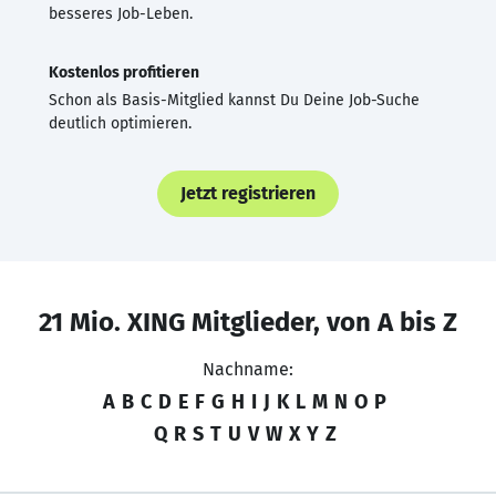
besseres Job-Leben.
Kostenlos profitieren
Schon als Basis-Mitglied kannst Du Deine Job-Suche
deutlich optimieren.
Jetzt registrieren
21 Mio. XING Mitglieder, von A bis Z
Nachname:
A
B
C
D
E
F
G
H
I
J
K
L
M
N
O
P
Q
R
S
T
U
V
W
X
Y
Z