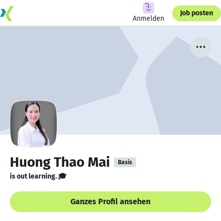
Job posten
Anmelden
Huong Thao Mai
Basis
is out learning. 🎓
Ganzes Profil ansehen