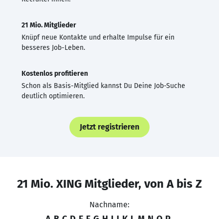
21 Mio. Mitglieder
Knüpf neue Kontakte und erhalte Impulse für ein
besseres Job-Leben.
Kostenlos profitieren
Schon als Basis-Mitglied kannst Du Deine Job-Suche
deutlich optimieren.
Jetzt registrieren
21 Mio. XING Mitglieder, von A bis Z
Nachname:
A
B
C
D
E
F
G
H
I
J
K
L
M
N
O
P