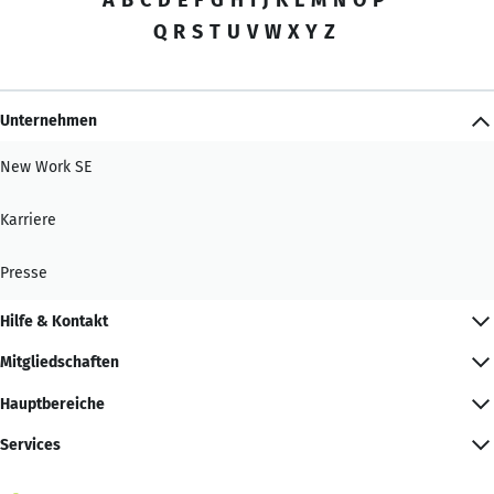
Q
R
S
T
U
V
W
X
Y
Z
Unternehmen
New Work SE
Karriere
Presse
Hilfe & Kontakt
Mitgliedschaften
Hauptbereiche
Services