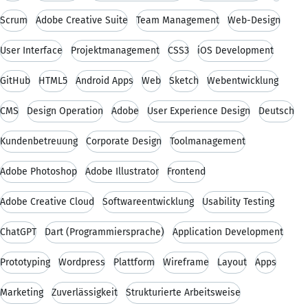
Scrum
Adobe Creative Suite
Team Management
Web-Design
User Interface
Projektmanagement
CSS3
iOS Development
GitHub
HTML5
Android Apps
Web
Sketch
Webentwicklung
CMS
Design Operation
Adobe
User Experience Design
Deutsch
Kundenbetreuung
Corporate Design
Toolmanagement
Adobe Photoshop
Adobe Illustrator
Frontend
Adobe Creative Cloud
Softwareentwicklung
Usability Testing
ChatGPT
Dart (Programmiersprache)
Application Development
Prototyping
Wordpress
Plattform
Wireframe
Layout
Apps
Marketing
Zuverlässigkeit
Strukturierte Arbeitsweise