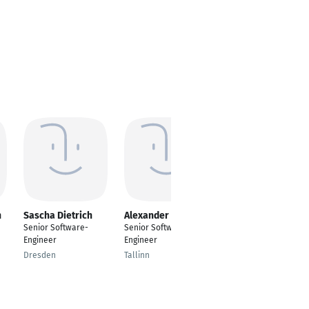
n
Sascha Dietrich
Alexander Opilatov
Olena Kyrylenko
Senior Software-
Senior Software
QA Consultant / Test
Engineer
Engineer
Manager / Senior QA
Engineer
Dresden
Tallinn
Frankfurt am Main