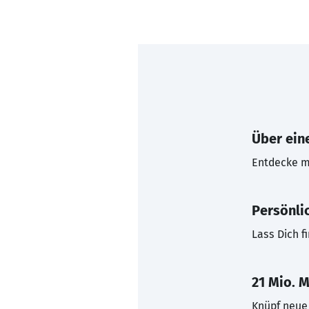
Über eine
Entdecke mi
Persönli
Lass Dich f
21 Mio. M
Knüpf neue 