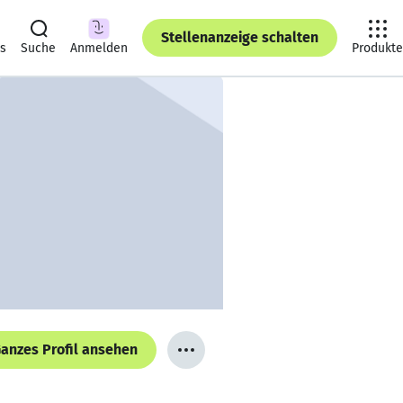
Stellenanzeige schalten
ts
Suche
Anmelden
Produkte
anzes Profil ansehen