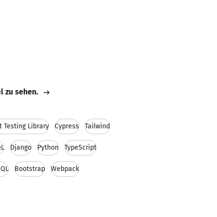
il zu sehen.
 Testing Library
Cypress
Tailwind
QL
Django
Python
TypeScript
hQL
Bootstrap
Webpack