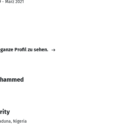
9 - März 2021
 ganze Profil zu sehen.
Mohammed
rity
aduna, Nigeria