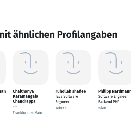
mit ähnlichen Profilangaben
han
Chaithanya
ruhollah shafiee
Philipp Nardman
Karamangala
Java Software
Software Engineer
Chandrappa
Engineer
Backend PHP
---
Tehran
Wien
Frankfurt am Main