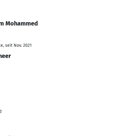
ahim Mohammed
e, seit Nov. 2021
neer
d