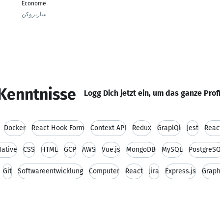
Econome
ساربروكن
Kenntnisse
Logg Dich jetzt ein, um das ganze Prof
Docker
React Hook Form
Context API
Redux
GraplQl
Jest
React
Native
CSS
HTML
GCP
AWS
Vue.js
MongoDB
MySQL
PostgreS
Git
Softwareentwicklung
Computer
React
Jira
Express.js
Grap