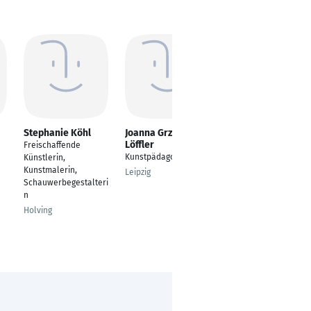
Stephanie Köhl
Joanna Grzybek-
Kristin Howe
Löffler
Freischaffende
Fotografin &
Kunstpädagogik
Künstlerin,
freischaffende
Kunstmalerin,
Künstlerin
Leipzig
Schauwerbegestalteri
Hamburg
n
Holving