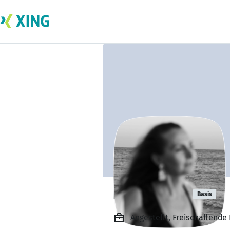
Ida Bischoff
Basis
Angestellt, Freischaffende 