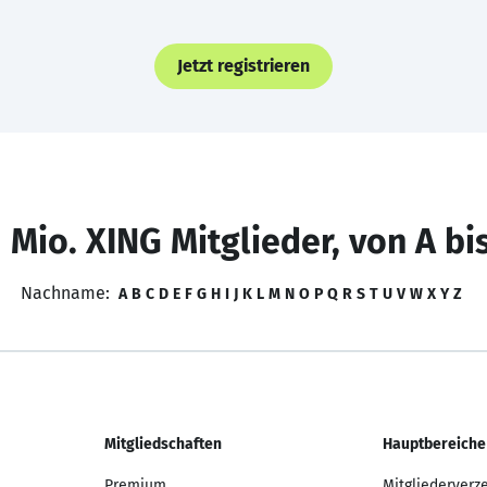
Jetzt registrieren
 Mio. XING Mitglieder, von A bi
Nachname:
A
B
C
D
E
F
G
H
I
J
K
L
M
N
O
P
Q
R
S
T
U
V
W
X
Y
Z
Mitgliedschaften
Hauptbereiche
Premium
Mitgliederverz