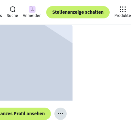
Stellenanzeige schalten
ts
Suche
Anmelden
Produkte
anzes Profil ansehen