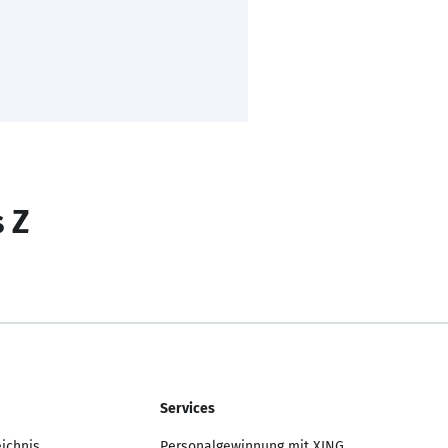
s Z
Services
eichnis
Personalgewinnung mit XING