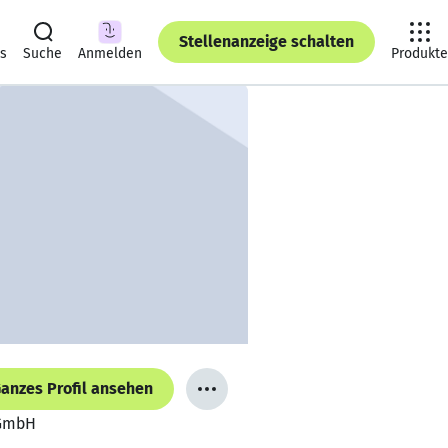
Stellenanzeige schalten
ts
Suche
Anmelden
Produkte
anzes Profil ansehen
 GmbH