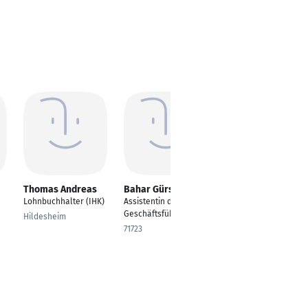
Thomas Andreas
Bahar Gürses
Manuela
Szemendera
Lohnbuchhalter (IHK)
Assistentin der
Assistentin der
Geschäftsführung
Hildesheim
Geschäftsführung
71723
Berlin