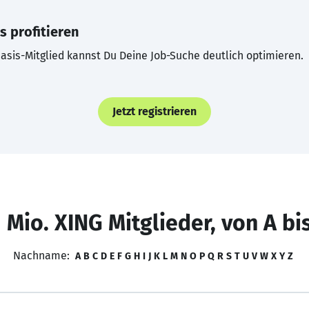
s profitieren
asis-Mitglied kannst Du Deine Job-Suche deutlich optimieren.
Jetzt registrieren
 Mio. XING Mitglieder, von A bi
Nachname:
A
B
C
D
E
F
G
H
I
J
K
L
M
N
O
P
Q
R
S
T
U
V
W
X
Y
Z