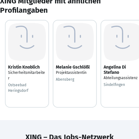
XING Mitglieder mit ähnlichen
Profilangaben
Kristin Knoblich
Melanie Gschlößl
Angelina Di
Stefano
Sicherheitsmitarbeite
Projektassistentin
Abteilungsassistenz
r
Abensberg
Sindelfingen
Ostseebad
Heringsdorf
XING – Das Jobs-Netzwerk