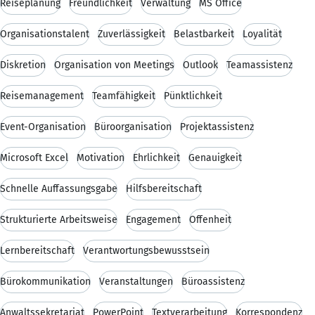
Reiseplanung
Freundlichkeit
Verwaltung
MS Office
Organisationstalent
Zuverlässigkeit
Belastbarkeit
Loyalität
Diskretion
Organisation von Meetings
Outlook
Teamassistenz
Reisemanagement
Teamfähigkeit
Pünktlichkeit
Event-Organisation
Büroorganisation
Projektassistenz
Microsoft Excel
Motivation
Ehrlichkeit
Genauigkeit
Schnelle Auffassungsgabe
Hilfsbereitschaft
Strukturierte Arbeitsweise
Engagement
Offenheit
Lernbereitschaft
Verantwortungsbewusstsein
Bürokommunikation
Veranstaltungen
Büroassistenz
Anwaltssekretariat
PowerPoint
Textverarbeitung
Korrespondenz