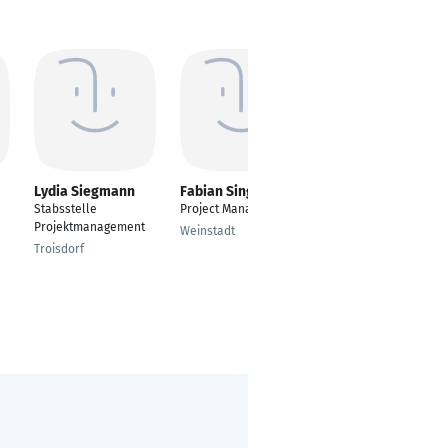
Lydia Siegmann
Fabian Singer
Susann Loßmann
Stabsstelle
Project Manager
Ingenieurin
Projektmanagement
Technischer
Weinstadt
Dokumentationsservi
Troisdorf
ce
Elsterwerda