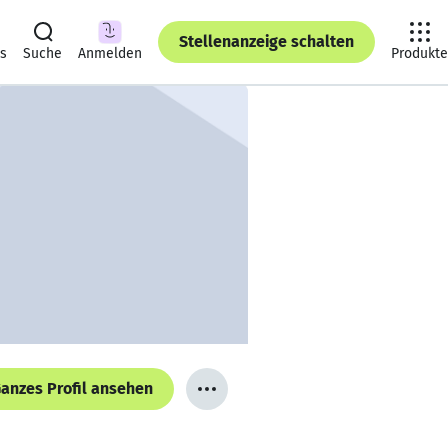
Stellenanzeige schalten
ts
Suche
Anmelden
Produkte
anzes Profil ansehen