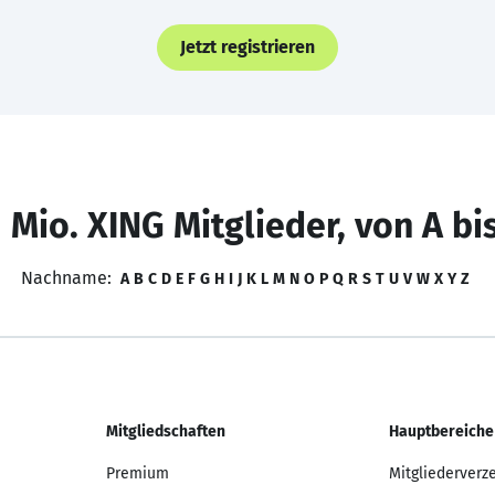
Jetzt registrieren
 Mio. XING Mitglieder, von A bi
Nachname:
A
B
C
D
E
F
G
H
I
J
K
L
M
N
O
P
Q
R
S
T
U
V
W
X
Y
Z
Mitgliedschaften
Hauptbereiche
Premium
Mitgliederverz