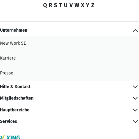
Q
R
S
T
U
V
W
X
Y
Z
Unternehmen
New Work SE
Karriere
Presse
Hilfe & Kontakt
Mitgliedschaften
Hauptbereiche
Services