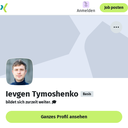
Job posten
Anmelden
Ievgen Tymoshenko
Basis
bildet sich zurzeit weiter. 🎓
Ganzes Profil ansehen