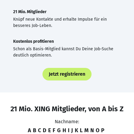
21 Mio. Mitglieder
Knüpf neue Kontakte und erhalte Impulse für ein
besseres Job-Leben.
Kostenlos profitieren
Schon als Basis-Mitglied kannst Du Deine Job-Suche
deutlich optimieren.
Jetzt registrieren
21 Mio. XING Mitglieder, von A bis Z
Nachname:
A
B
C
D
E
F
G
H
I
J
K
L
M
N
O
P