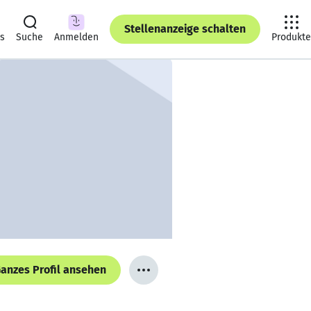
Stellenanzeige schalten
ts
Suche
Anmelden
Produkte
anzes Profil ansehen