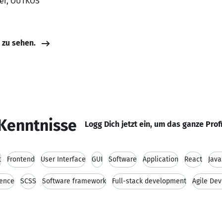
per, OUTKOS
e zu sehen.
Kenntnisse
Logg Dich jetzt ein, um das ganze Prof
t
Frontend
User Interface
GUI
Software
Application
React
Java
ence
SCSS
Software framework
Full-stack development
Agile De