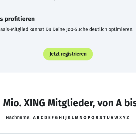
s profitieren
asis-Mitglied kannst Du Deine Job-Suche deutlich optimieren.
Jetzt registrieren
 Mio. XING Mitglieder, von A bi
Nachname:
A
B
C
D
E
F
G
H
I
J
K
L
M
N
O
P
Q
R
S
T
U
V
W
X
Y
Z