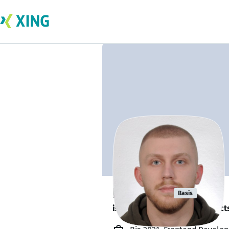
Ilir Shala
Basis
is looking for freelance project