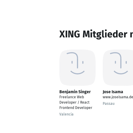
XING Mitglieder 
Benjamin Singer
Jose Isama
Freelance Web
www.joseisama.d
Developer / React
Passau
Frontend Developer
Valencia