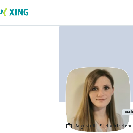
Ilona Leuthold
Basi
Angestellt, Stellvertrete