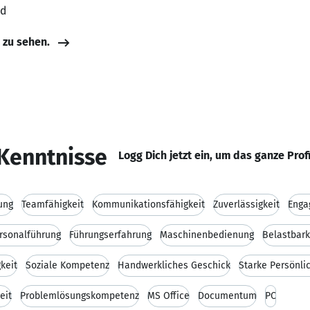
nd
e zu sehen.
Kenntnisse
Logg Dich jetzt ein, um das ganze Prof
ung
Teamfähigkeit
Kommunikationsfähigkeit
Zuverlässigkeit
Enga
rsonalführung
Führungserfahrung
Maschinenbedienung
Belastbark
keit
Soziale Kompetenz
Handwerkliches Geschick
Starke Persönli
eit
Problemlösungskompetenz
MS Office
Documentum
PC