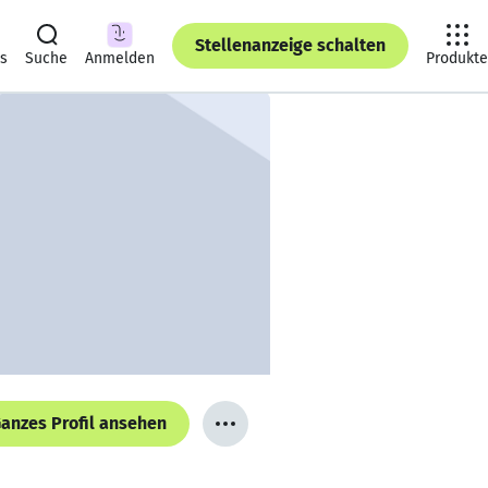
Stellenanzeige schalten
ts
Suche
Anmelden
Produkte
anzes Profil ansehen