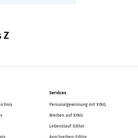
s Z
Services
eichnis
Personalgewinnung mit XING
is
Werben auf XING
Lebenslauf-Editor
nis
Anschreiben-Editor