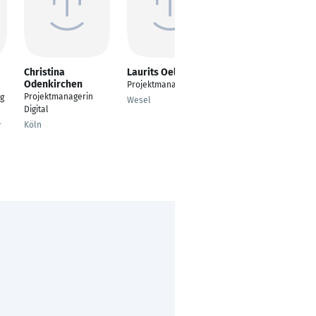
Christina
Laurits Oelkers
Victoria Lang
Odenkirchen
Projektmanager
Fachprüfung Auditor:
Projektmanagerin
ng
Umwelt, Energie &
Wesel
Digital
Nachhaltigkeit, H2
Köln
r
Buchholz in der
Nordheide