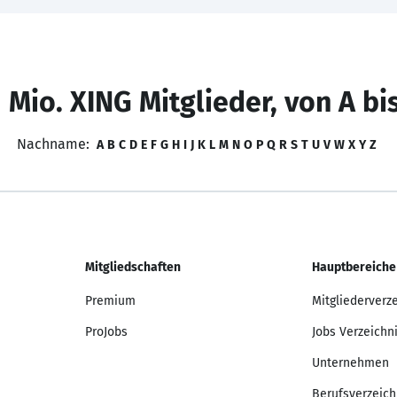
 Mio. XING Mitglieder, von A bi
Nachname:
A
B
C
D
E
F
G
H
I
J
K
L
M
N
O
P
Q
R
S
T
U
V
W
X
Y
Z
Mitgliedschaften
Hauptbereiche
Premium
Mitgliederverz
ProJobs
Jobs Verzeichn
Unternehmen
Berufsverzeich