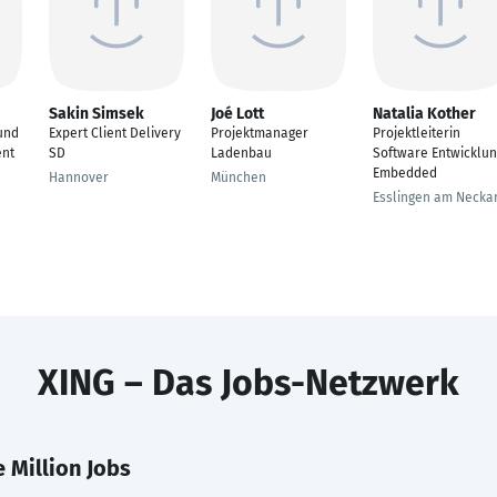
Sakin Simsek
Joé Lott
Natalia Kother
und
Expert Client Delivery
Projektmanager
Projektleiterin
nt
SD
Ladenbau
Software Entwicklu
Embedded
Hannover
München
Esslingen am Necka
XING – Das Jobs-Netzwerk
 Million Jobs