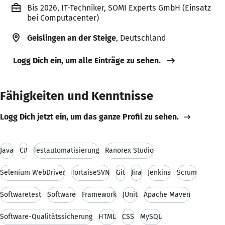
Bis 2026, IT-Techniker, SOMI Experts GmbH (Einsatz
bei Computacenter)
Geislingen an der Steige
, Deutschland
Logg Dich ein, um alle Einträge zu sehen.
Fähigkeiten und Kenntnisse
Logg Dich jetzt ein, um das ganze Profil zu sehen.
Java
C#
Testautomatisierung
Ranorex Studio
Selenium WebDriver
TortaiseSVN
Git
Jira
Jenkins
Scrum
Softwaretest
Software
Framework
JUnit
Apache Maven
Software-Qualitätssicherung
HTML
CSS
MySQL