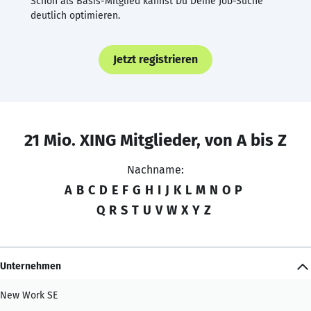
Schon als Basis-Mitglied kannst Du Deine Job-Suche
deutlich optimieren.
Jetzt registrieren
21 Mio. XING Mitglieder, von A bis Z
Nachname:
A
B
C
D
E
F
G
H
I
J
K
L
M
N
O
P
Q
R
S
T
U
V
W
X
Y
Z
Unternehmen
New Work SE