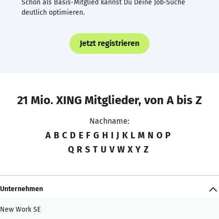
Schon als Basis-Mitglied kannst Du Deine Job-Suche
deutlich optimieren.
Jetzt registrieren
21 Mio. XING Mitglieder, von A bis Z
Nachname:
A
B
C
D
E
F
G
H
I
J
K
L
M
N
O
P
Q
R
S
T
U
V
W
X
Y
Z
Unternehmen
New Work SE