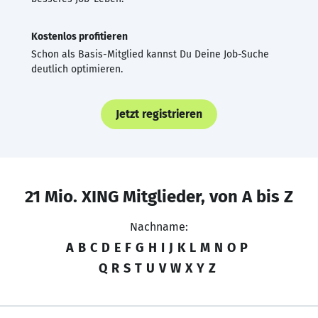
Kostenlos profitieren
Schon als Basis-Mitglied kannst Du Deine Job-Suche
deutlich optimieren.
Jetzt registrieren
21 Mio. XING Mitglieder, von A bis Z
Nachname:
A
B
C
D
E
F
G
H
I
J
K
L
M
N
O
P
Q
R
S
T
U
V
W
X
Y
Z