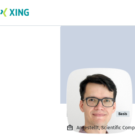
Ingo Breßler
Basis
Angestellt, Scientific Com