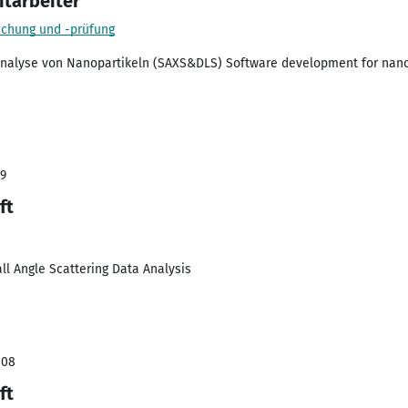
itarbeiter
schung und -prüfung
Analyse von Nanopartikeln (SAXS&DLS) Software development for nanop
09
ft
l Angle Scattering Data Analysis
008
ft