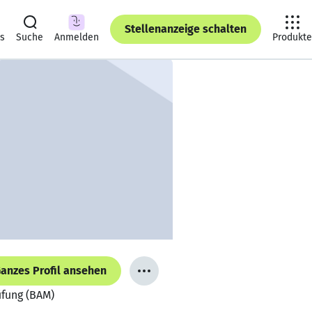
Stellenanzeige schalten
ts
Suche
Anmelden
Produkte
anzes Profil ansehen
üfung (BAM)