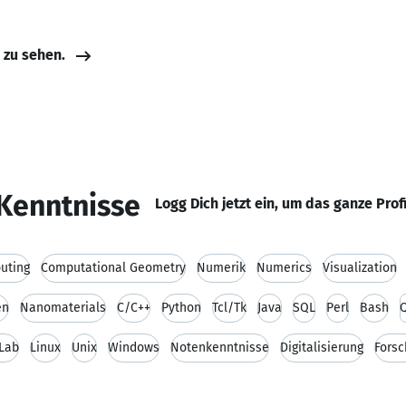
e zu sehen.
Kenntnisse
Logg Dich jetzt ein, um das ganze Prof
puting
Computational Geometry
Numerik
Numerics
Visualization
en
Nanomaterials
C/C++
Python
Tcl/Tk
Java
SQL
Perl
Bash
Lab
Linux
Unix
Windows
Notenkenntnisse
Digitalisierung
Fors