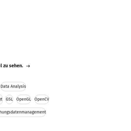
il zu sehen.
Data Analysis
Qt
GSL
OpenGL
OpenCV
chungsdatenmanagement