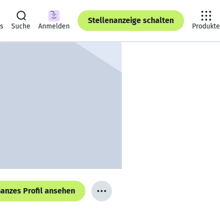
Stellenanzeige schalten
ts
Suche
Anmelden
Produkte
anzes Profil ansehen