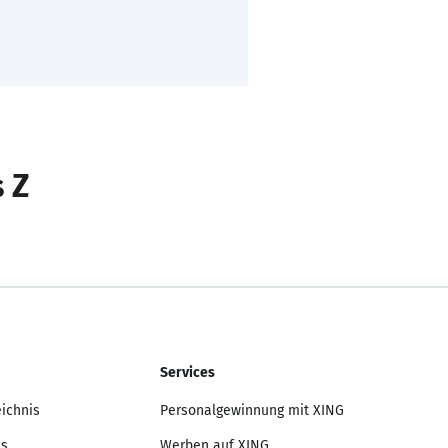
s Z
Services
eichnis
Personalgewinnung mit XING
is
Werben auf XING