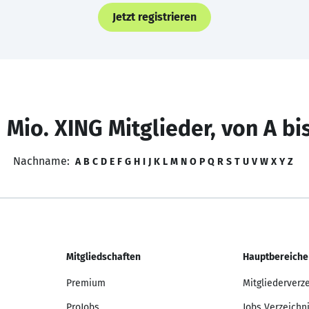
Jetzt registrieren
 Mio. XING Mitglieder, von A bi
Nachname:
A
B
C
D
E
F
G
H
I
J
K
L
M
N
O
P
Q
R
S
T
U
V
W
X
Y
Z
Mitgliedschaften
Hauptbereiche
Premium
Mitgliederverz
ProJobs
Jobs Verzeichn