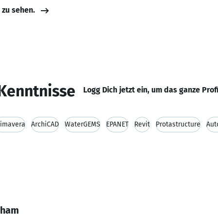
e zu sehen.
Kenntnisse
Logg Dich jetzt ein, um das ganze Prof
rimavera
ArchiCAD
WaterGEMS
EPANET
Revit
Protastructure
Aut
Cham