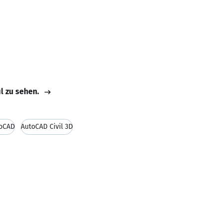
il zu sehen.
oCAD
AutoCAD Civil 3D