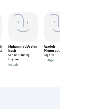
b
Muhammad Arslan
Azadeh
Belema Ogan
Nasir
Pirmoradian
S)
Project Management
Senior Planning
Logistik
Trainee
Engineer
Stuttgart
Ravensburg
Jeddah