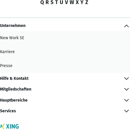
Q
R
S
T
U
V
W
X
Y
Z
Unternehmen
New Work SE
Karriere
Presse
Hilfe & Kontakt
Mitgliedschaften
Hauptbereiche
Services