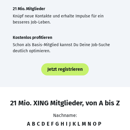
21 Mio. Mitglieder
Knüpf neue Kontakte und erhalte Impulse für ein
besseres Job-Leben.
Kostenlos profitieren
Schon als Basis-Mitglied kannst Du Deine Job-Suche
deutlich optimieren.
Jetzt registrieren
21 Mio. XING Mitglieder, von A bis Z
Nachname:
A
B
C
D
E
F
G
H
I
J
K
L
M
N
O
P