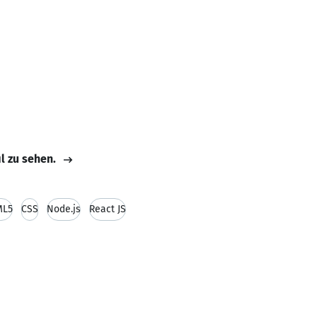
il zu sehen.
ML5
CSS
Node.js
React JS