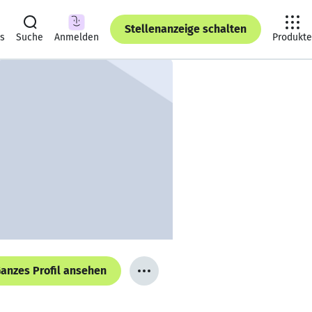
Stellenanzeige schalten
ts
Suche
Anmelden
Produkte
anzes Profil ansehen