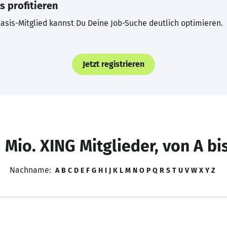
s profitieren
asis-Mitglied kannst Du Deine Job-Suche deutlich optimieren.
Jetzt registrieren
 Mio. XING Mitglieder, von A bi
Nachname:
A
B
C
D
E
F
G
H
I
J
K
L
M
N
O
P
Q
R
S
T
U
V
W
X
Y
Z