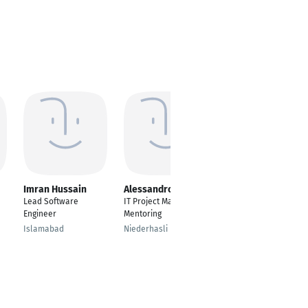
Imran Hussain
Alessandro Tesi
Ronnie Gschlößl
Lead Software
IT Project Manager &
Game Developer
Engineer
Mentoring
München
Islamabad
Niederhasli