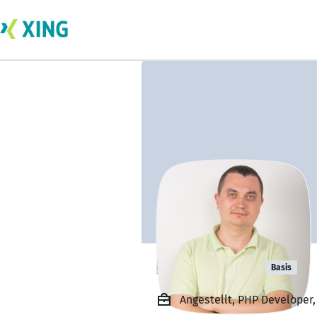
Ionut Grecu
Basis
Angestellt, PHP Developer,