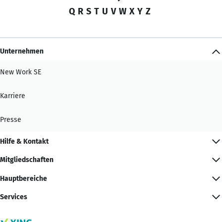
Q
R
S
T
U
V
W
X
Y
Z
Unternehmen
New Work SE
Karriere
Presse
Hilfe & Kontakt
Mitgliedschaften
Hauptbereiche
Services