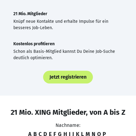
21 Mio. Mitglieder
Knüpf neue Kontakte und erhalte Impulse für ein
besseres Job-Leben.
Kostenlos profitieren
Schon als Basis-Mitglied kannst Du Deine Job-Suche
deutlich optimieren.
Jetzt registrieren
21 Mio. XING Mitglieder, von A bis Z
Nachname:
A
B
C
D
E
F
G
H
I
J
K
L
M
N
O
P