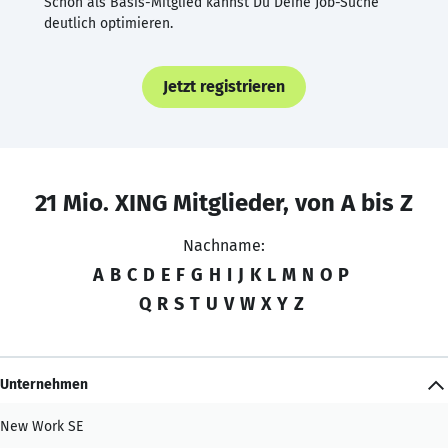
Schon als Basis-Mitglied kannst Du Deine Job-Suche
deutlich optimieren.
Jetzt registrieren
21 Mio. XING Mitglieder, von A bis Z
Nachname:
A
B
C
D
E
F
G
H
I
J
K
L
M
N
O
P
Q
R
S
T
U
V
W
X
Y
Z
Unternehmen
New Work SE